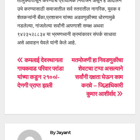
तालुक्यापासून करण्याचे प्राथमिक नियोजन असून हे आंदोलन
उभे करण्यासाठी समाजातील सर्व स्तरातील नागरिक, युवक व
शेतकऱ्यांनी बँका,प्रशासन यांच्या अडवणुकीच्या धोरणामुळे
नडलेल्या, गांजलेल्या सर्वांनी आपणाशी समक्ष अथवा
९४२३५२८८३४ या भ्रमणध्वनी क्रमांकावर संपर्क साधावा
असे आवाहन येवले यांनी केले आहे.
Post
कमलाई देवस्थानला
मतमोजणी हा निवडणुकीचा
गायकवाड परिवार परांडा
शेवटचा टप्पा असल्याने
navigation
यांच्या कडुन २१००/-
सर्वांनी दक्षता घेऊन काम
देणगी प्राप्त झाली
करावे – जिल्हाधिकारी
कुमार आशीर्वाद
By
Jayant