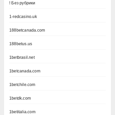
! Без рубрики
1-redcasino.uk
188betcanada.com
188betus.us
1betbrasil.net
1betcanada.com
1betchile.com
1betdk.com
1betitalia.com