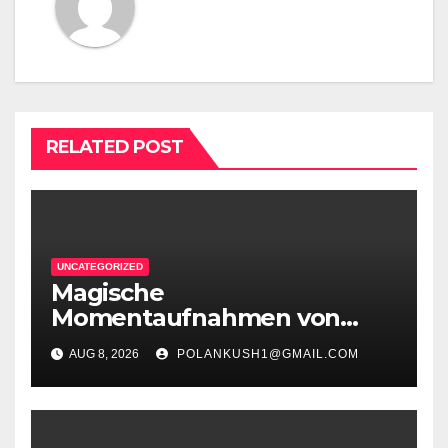
RELATED POST
UNCATEGORIZED
Magische
Momentaufnahmen von
Spinania Erfahrungen
AUG 8, 2026
POLANKUSH1@GMAIL.COM
entfesseln