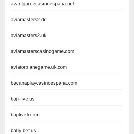
avantgardecasinoespana.net
aviamasters2.de
aviamasters2.uk
aviamasterscasinogame.com
aviatorplanegame.uk.com
bacanaplaycasinoespana.com
baji-live.us
bajilivefr.com
bally-bet.us