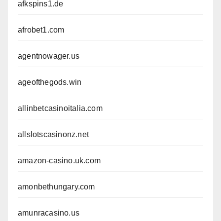
afkspins1.de
afrobet1.com
agentnowager.us
ageofthegods.win
allinbetcasinoitalia.com
allslotscasinonz.net
amazon-casino.uk.com
amonbethungary.com
amunracasino.us