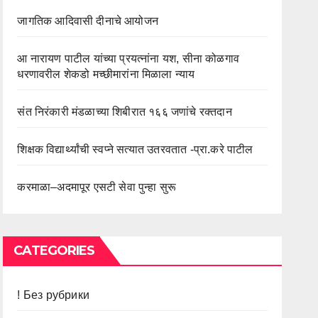
जागतिक आदिवासी दीनाचे आयोजन
आ नारायण पाटील यांच्या प्रयत्नांना यश, सीना कोळगाव
धरणावरील शेकडो मच्छीमारांना मिळाला न्याय
संत निरंकारी मंडळाच्या शिबीरात १६६ जणांचे रक्तदान
शिक्षक विद्यार्थ्यांची स्वप्ने सत्यात उतरवतात -प्रा.करे पाटील
करमाळा–अदमापूर एसटी सेवा पुन्हा सुरू
CATEGORIES
! Без рубрики