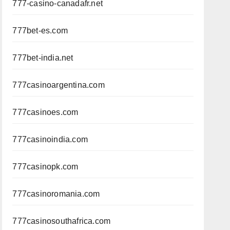
777-casino-canadafr.net
777bet-es.com
777bet-india.net
777casinoargentina.com
777casinoes.com
777casinoindia.com
777casinopk.com
777casinoromania.com
777casinosouthafrica.com