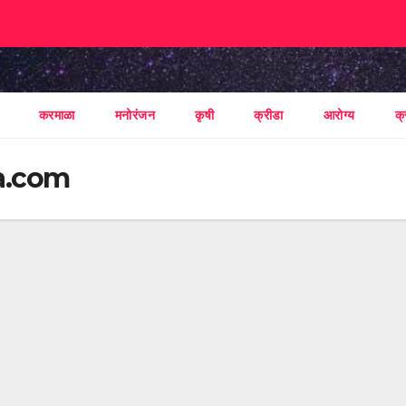
करमाळा
मनोरंजन
कृषी
क्रीडा
आरोग्य
क्
a.com