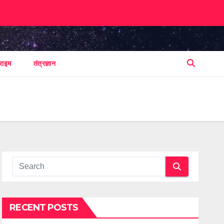
राइम
तंत्रज्ञान
RECENT POSTS