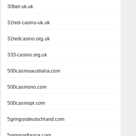
30bet-uk.uk
32red-casino-uk.uk
32redcasino.org.uk
333-casino.org.uk
500casinoaustralia.com
500casinono.com
500casinopl.com
5gringosdeutschland.com
5gringosfrance.com