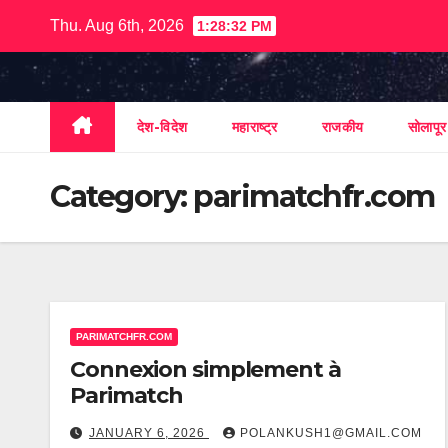
Skip
Thu. Aug 6th, 2026
1:28:33 PM
to
content
देश-विदेश
महाराष्ट्र
राजकीय
सोलापूर
Category:
parimatchfr.com
PARIMATCHFR.COM
Connexion simplement à
Parimatch
JANUARY 6, 2026
POLANKUSH1@GMAIL.COM