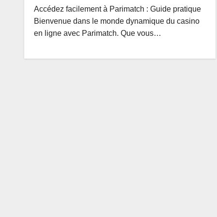
Accédez facilement à Parimatch : Guide pratique
Bienvenue dans le monde dynamique du casino
en ligne avec Parimatch. Que vous…