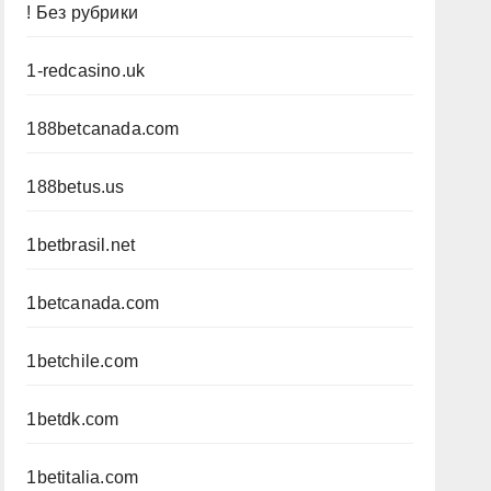
! Без рубрики
1-redcasino.uk
188betcanada.com
188betus.us
1betbrasil.net
1betcanada.com
1betchile.com
1betdk.com
1betitalia.com