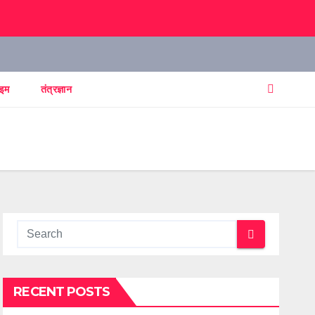
ाइम
तंत्रज्ञान
RECENT POSTS