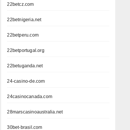
22betcz.com
22betnigeria.net
22betperu.com
22betportugal.org
22betuganda.net
24-casino-de.com
24casinocanada.com
28marscasinoaustralia.net
30bet-brasil.com