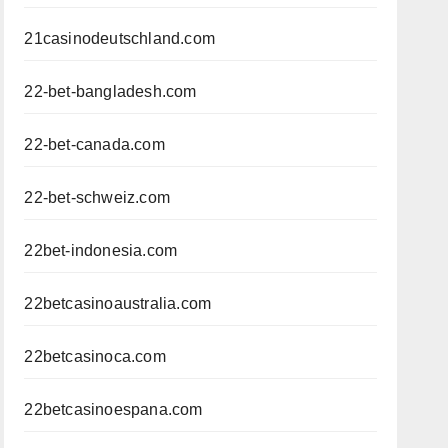
21casinodeutschland.com
22-bet-bangladesh.com
22-bet-canada.com
22-bet-schweiz.com
22bet-indonesia.com
22betcasinoaustralia.com
22betcasinoca.com
22betcasinoespana.com