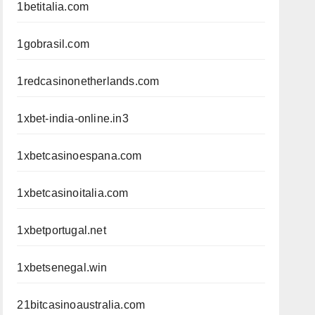
1betitalia.com
1gobrasil.com
1redcasinonetherlands.com
1xbet-india-online.in3
1xbetcasinoespana.com
1xbetcasinoitalia.com
1xbetportugal.net
1xbetsenegal.win
21bitcasinoaustralia.com