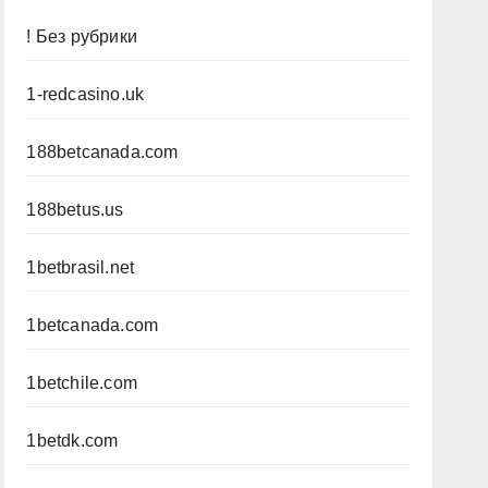
! Без рубрики
1-redcasino.uk
188betcanada.com
188betus.us
1betbrasil.net
1betcanada.com
1betchile.com
1betdk.com