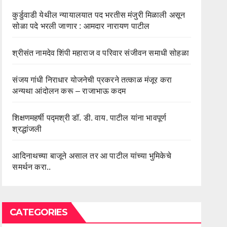
कुर्डुवाडी येथील न्यायालयात पद भरतीस मंजुरी मिळाली असून
सोळा पदे भरली जाणार : आमदार नारायण पाटील
श्रीसंत नामदेव शिंपी महाराज व परिवार संजीवन समाधी सोहळा
संजय गांधी निराधार योजनेची प्रकरने तत्काळ मंजूर करा
अन्यथा आंदोलन करू – राजाभाऊ कदम
शिक्षणमहर्षी पद्मश्री डॉ. डी. वाय. पाटील यांना भावपूर्ण
श्रद्धांजली
आदिनाथच्या बाजूने असाल तर आ पाटील यांच्या भुमिकेचे
समर्थन करा..
CATEGORIES