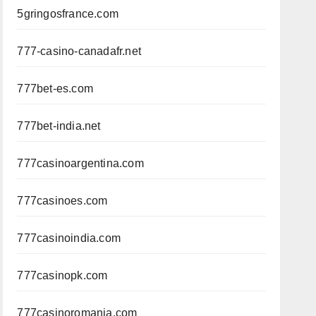
5gringosfrance.com
777-casino-canadafr.net
777bet-es.com
777bet-india.net
777casinoargentina.com
777casinoes.com
777casinoindia.com
777casinopk.com
777casinoromania.com