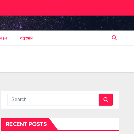
राइम
तंत्रज्ञान
RECENT POSTS