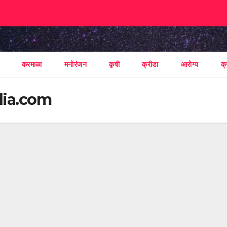
करमाळा
मनोरंजन
कृषी
क्रीडा
आरोग्य
क्
lia.com