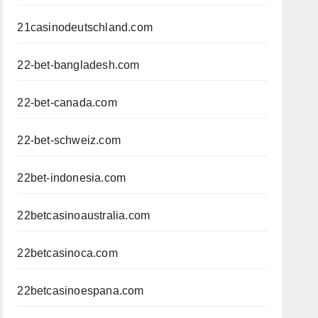
21casinodeutschland.com
22-bet-bangladesh.com
22-bet-canada.com
22-bet-schweiz.com
22bet-indonesia.com
22betcasinoaustralia.com
22betcasinoca.com
22betcasinoespana.com