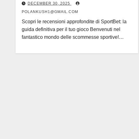
DECEMBER 30, 2025
POLANKUSH1@GMAIL.COM
Scopri le recensioni approfondite di SportBet: la
guida definitiva per il tuo gioco Benvenuti nel
fantastico mondo delle scommesse sportive!…