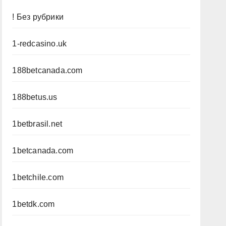
! Без рубрики
1-redcasino.uk
188betcanada.com
188betus.us
1betbrasil.net
1betcanada.com
1betchile.com
1betdk.com