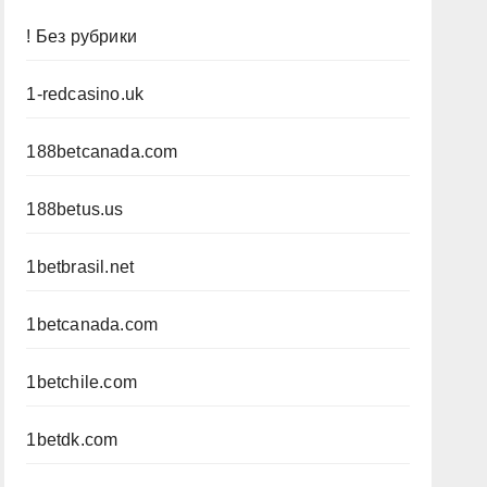
! Без рубрики
1-redcasino.uk
188betcanada.com
188betus.us
1betbrasil.net
1betcanada.com
1betchile.com
1betdk.com