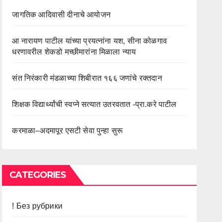
जागतिक आदिवासी दीनाचे आयोजन
आ नारायण पाटील यांच्या प्रयत्नांना यश, सीना कोळगाव
धरणावरील शेकडो मच्छीमारांना मिळाला न्याय
संत निरंकारी मंडळाच्या शिबीरात १६६ जणांचे रक्तदान
शिक्षक विद्यार्थ्यांची स्वप्ने सत्यात उतरवतात -प्रा.करे पाटील
करमाळा–अदमापूर एसटी सेवा पुन्हा सुरू
CATEGORIES
! Без рубрики