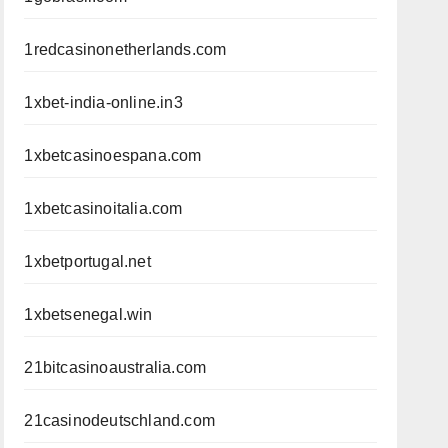
1redcasinonetherlands.com
1xbet-india-online.in3
1xbetcasinoespana.com
1xbetcasinoitalia.com
1xbetportugal.net
1xbetsenegal.win
21bitcasinoaustralia.com
21casinodeutschland.com