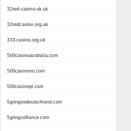
32red-casino-uk.uk
32redcasino.org.uk
333-casino.org.uk
500casinoaustralia.com
500casinono.com
500casinopl.com
5gringosdeutschland.com
5gringosfrance.com