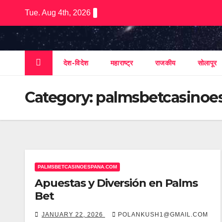
Skip
Tue. Aug 4th, 2026
to
content
देश-विदेश
महाराष्ट्र
राजकीय
सोलापूर
Category:
palmsbetcasinoe
PALMSBETCASINOESPANA.COM
Apuestas y Diversión en Palms
Bet
JANUARY 22, 2026
POLANKUSH1@GMAIL.COM