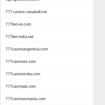
777-casino-canadafr.net
777bet-es.com
777bet-india.net
777casinoargentina.com
777casinoes.com
777casinoindia.com
777casinopk.com
777casinoromania.com