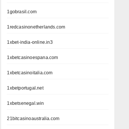
1gobrasil.com
1redcasinonetherlands.com
1xbet-india-online.in3
1xbetcasinoespana.com
1xbetcasinoitalia.com
1xbetportugal.net
1xbetsenegal.win
21bitcasinoaustralia.com