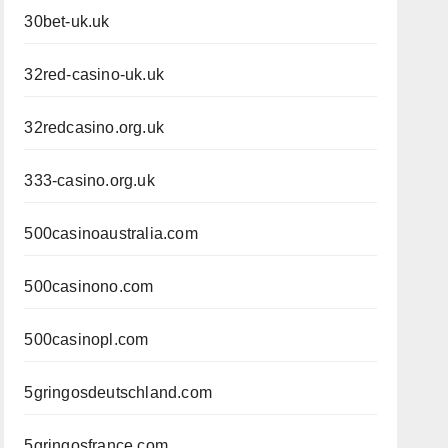
30bet-uk.uk
32red-casino-uk.uk
32redcasino.org.uk
333-casino.org.uk
500casinoaustralia.com
500casinono.com
500casinopl.com
5gringosdeutschland.com
5gringosfrance.com